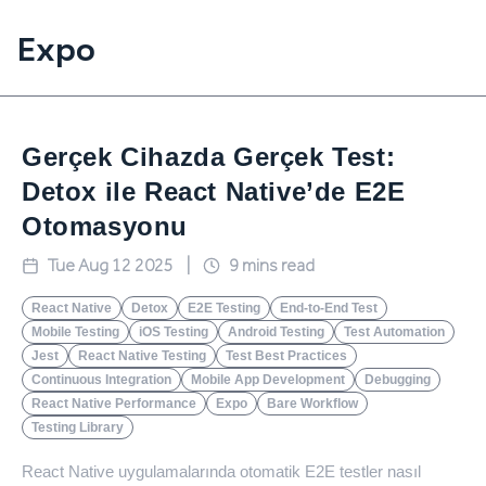
Expo
Gerçek Cihazda Gerçek Test:
Detox ile React Native’de E2E
Otomasyonu
Tue Aug 12 2025
|
9
mins read
React Native
Detox
E2E Testing
End-to-End Test
Mobile Testing
iOS Testing
Android Testing
Test Automation
Jest
React Native Testing
Test Best Practices
Continuous Integration
Mobile App Development
Debugging
React Native Performance
Expo
Bare Workflow
Testing Library
React Native uygulamalarında otomatik E2E testler nasıl