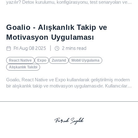
yazılır? Detox kurulumu, konfigürasyonu, test senaryoları ve
hata çözümleriyle kapsamlı bir rehber. Expo projelerinizde
kaliteyi artırmak için hemen başlayın!
Goalio - Alışkanlık Takip ve
Motivasyon Uygulaması
Fri Aug 08 2025
|
2
mins read
React Native
Expo
Zustand
Mobil Uygulama
Alışkanlık Takibi
Goalio, React Native ve Expo kullanılarak geliştirilmiş modern
bir alışkanlık takip ve motivasyon uygulamasıdır. Kullanıcıların
hedeflerine odaklanmasını kolaylaştıran sezgisel arayüzü,
kişiselleştirilebilir hedefler ve detaylı istatistiklerle desteklenir.
Performans ve kullanıcı deneyimi ön planda tutulmuştur.
Burak Saglik